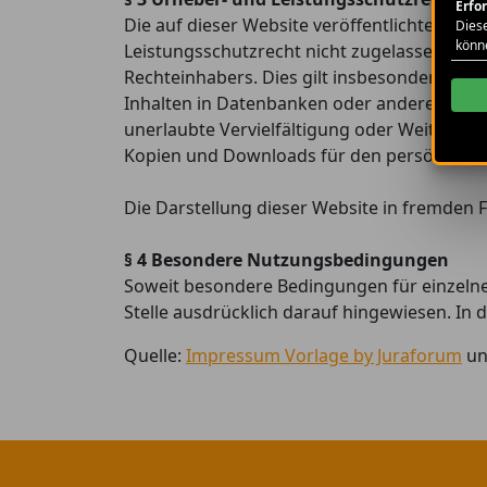
Erfo
Die auf dieser Website veröffentlichten In
Diese
könn
Leistungsschutzrecht nicht zugelassene Ver
Rechteinhabers. Dies gilt insbesondere für
Inhalten in Datenbanken oder anderen elekt
unerlaubte Vervielfältigung oder Weitergabe 
Kopien und Downloads für den persönlichen,
Die Darstellung dieser Website in fremden Fr
§ 4 Besondere Nutzungsbedingungen
Soweit besondere Bedingungen für einzeln
Stelle ausdrücklich darauf hingewiesen. In 
Quelle:
Impressum Vorlage by Juraforum
u