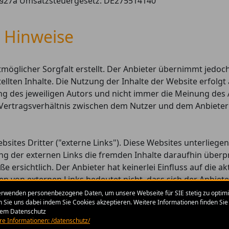
 §27a Umsatzsteuergesetz: DE275514140
e Hinweise
möglicher Sorgfalt erstellt. Der Anbieter übernimmt jedoch
tellten Inhalte. Die Nutzung der Inhalte der Website erfolg
g des jeweiligen Autors und nicht immer die Meinung des A
 Vertragsverhältnis zwischen dem Nutzer und dem Anbieter
ites Dritter ("externe Links"). Diese Websites unterliegen
ng der externen Links die fremden Inhalte daraufhin überp
 ersichtlich. Der Anbieter hat keinerlei Einfluss auf die a
zen von externen Links bedeutet nicht, dass sich der Anbiet
dige Kontrolle der externen Links ist für den Anbieter ohn
erwenden personenbezogene Daten, um unsere Webseite für SIE stetig zu optimi
n Sie uns dabei indem Sie Cookies akzeptieren. Weitere Informationen finden Sie 
 werden jedoch derartige externe Links unverzüglich gelös
em Datenschutz
re Informationen: /datenschutz/