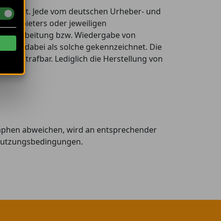
hutzrecht. Jede vom deutschen Urheber- und
es Anbieters oder jeweiligen
ng, Verarbeitung bzw. Wiedergabe von
 sind dabei als solche gekennzeichnet. Die
 und strafbar. Lediglich die Herstellung von
aphen abweichen, wird an entsprechender
n Nutzungsbedingungen.